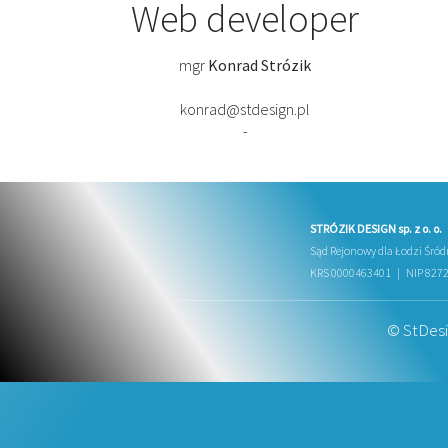
Web developer
mgr
Konrad Strózik
konrad@stdesign.pl
-
STRÓZIK DESIGN sp. z o. o.
Sąd Rejonowy dla Łodzi Śród
KRS 0000463401 | NIP 827
© StDesig